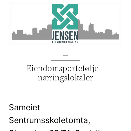
Skip
to
content
Eiendomsportefølje –
næringslokaler
Sameiet
Sentrumsskoletomta,