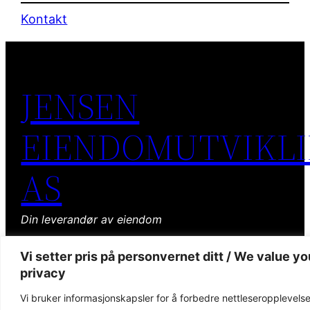
Kontakt
JENSEN
EIENDOMUTVIKL
AS
Din leverandør av eiendom
Facebook
Storgaten 92, 3060 Svelvik, Norway
Vi setter pris på personvernet ditt / We value yo
privacy
Vi bruker informasjonskapsler for å forbedre nettleseropplevels
Postboks 56, 3061 Svelvik
Tlf
90 52 44 80